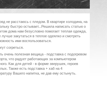
ряд не расстаюсь с пледом. В квартире холодина, на
кольку быстро остывает...Решила написать статью о
 этом дома нам безусловно помогает теплая одежда,
е лучше закутаться в теплое одеялко и смотреть
ожность ими воспользоваться.
гут согреться.
ь очень полезная вещица - подставка с подогревом
порта, что радует работающих за компьютером
ого. Как для детей - в форме зверушек, героев
слых. Также есть подставка + хаб на 4
ратуру Вашего напитка, не дав ему остынуть.