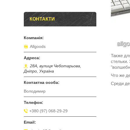
КОНТАКТИ
Allgoods
Также дл
стельки.
28А, вулиця Чеботарьова,
"волшебн
Дніпро, Україна
Что же д
Среди де
Володимир
+380 (97) 068-29-29