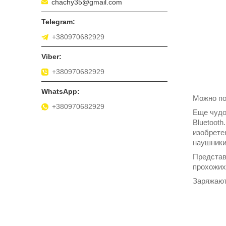
chachy35@gmail.com
+380970682929
+380970682929
Можно по
+380970682929
Еще чудо
Bluetooth
изобрете
наушники
Представ
прохожих
Заряжают