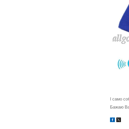
І само со
Бажаю Ва