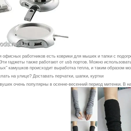
я офисных работников есть коврики для мышек и тапки с подог
 Эти гаджеты также работают от usb портов. Можно использоват
ых" камушков происходит выработка тепла, и таким образом мо
елать на улице? Доставать перчатки, шапки, куртки
вушек очень популярны в осенне-весенний период митенки. В н