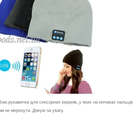
бою рукавички для сенсорних екранів, у яких на кінчиках пальців
м не мерзнути. Дякую за увагу.