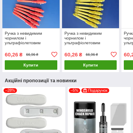
Ручка з невидимим
Ручка з невидимим
Ручк
чорнилом і
чорнилом і
чорн
ультрафіолетовим
ультрафіолетовим
ульт
ліхтариком шпигунська
ліхтариком шпигунська
ліхт
для розваг Червона 1шт
для розваг Жовта 1шт
для 
60,26
60,26
60,
₴
₴
66,96 ₴
66,96 ₴
Купити
Купити
Акційні пропозиції та новинки
–28%
–5%
Подарунок