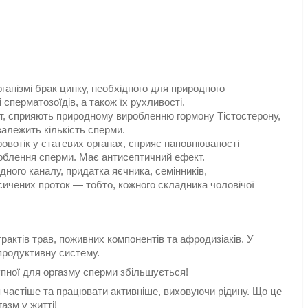
рганізмі брак цинку, необхідного для природного
 сперматозоїдів, а також їх рухливості.
ьот, сприяють природному виробленню гормону Тістостерону,
залежить кількість сперми.
ровотік у статевих органах, сприяє наповнюваності
роблення сперми. Має антисептичний ефект.
дного каналу, придатка яєчника, семінників,
сичених проток — тобто, кожного складника чоловічої
актів трав, поживних компонентів та афродизіаків. У
епродуктивну систему.
пної для оргазму сперми збільшується!
я частіше та працювати активніше, виховуючи рідину. Що це
азм у житті!