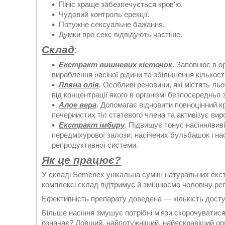
Пініс краще забезпечується кров'ю.
Чудовий контроль ерекції.
Потужне сексуальне бажання.
Думки про секс відвідують частіше.
Склад
:
Екстракт вишневих кісточок
. Заповнює в о
вироблення насіної рідини та збільшення кількості
Лляна олія
. Особливі речовини, які містять л
від концентрації якого в організмі безпосередньо 
Алое вера
. Допомагає відновити повноцінний к
печериистих тіл статевого члена та активізує ви
Екстракт імбиру
. Підвищує тонус насіннявиві
передміхурової залози, насічених бульбашок і на
репродуктивної системи.
Як це працює?
У складі Semenex унікальна суміш натуральних екстр
комплексі склад підтримує й зміцнюємо чоловічу р
Ефективність препарату доведена — кількість досту
Більше насіння змушує потрібні м'язи скорочуватис
означає? Довший, найпотужніший, найяскравіший орг