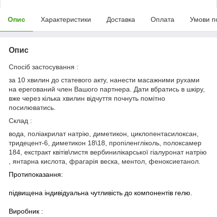
Опис
Характеристики
Доставка
Оплата
Умови п
Опис
Спосіб застосування :
за 10 хвилин до статевого акту, нанести масажними рухами
на ерегований член Вашого партнера. Дати вбратись в шкіру,
вже через кілька хвилин відчуття почнуть помітно
посилюватись.
Склад :
вода, поліакрилат натрію, диметикон, циклопентасилоксан,
тридецент-6, диметикон 18\18, пропіленгліколь, полоксамер
184, екстракт квітів\листя вербинилікарської гіалуронат натрію
, янтарна кислота, фрагарія веска, ментол, феноксиетанол.
Протипоказання:
підвищена індивідуальна чутливість до компонентів гелю.
Виробник :