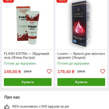
–50%
–40%
FLASH EXTRA — Збудливий
Lucem — Краплі для жіночого
гель (Флеш Екстра)
здоров'я (Люцем)
Готово до відправки
Готово до відправки
149,50
179,40
₴
₴
299 ₴
299 ₴
Купити
Купити
Про нас
98% позитивних з 509 відгуків за рік