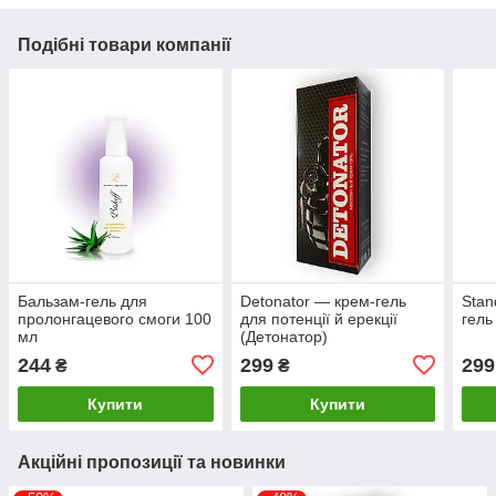
Подібні товари компанії
Бальзам-гель для
Detonator — крем-гель
Stan
пролонгацевого смоги 100
для потенції й ерекції
гель
мл
(Детонатор)
244
299
299
₴
₴
Купити
Купити
Акційні пропозиції та новинки