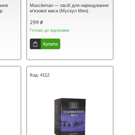
ання
Muscleman — засіб для нарощування
гр
м'язової маси (Мускул Мен)
299 ₴
Готово до відправки
Купити
4112