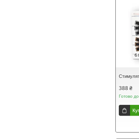
Стимулято
388 ₴
Готово до
Ку