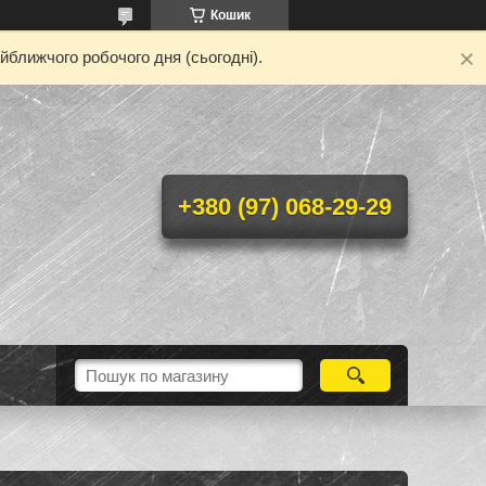
Кошик
йближчого робочого дня (сьогодні).
+380 (97) 068-29-29