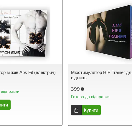
р м'язів Abs Fit (електрич)
Міостимулятор HIP Trainer дл
сідниць
399 ₴
 відправки
Готово до відправки
пити
Купити