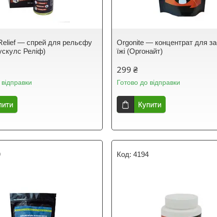
Relief — спрей для рельєфу
Orgonite — концентрат для з
Мускулс Реліф)
їжі (Оргонайт)
299 ₴
 відправки
Готово до відправки
пити
Купити
9
4194