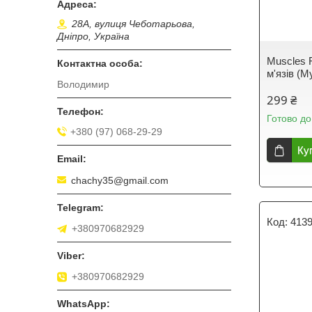
28А, вулиця Чеботарьова,
Дніпро, Україна
Muscles 
м'язів (
Володимир
299 ₴
Готово до
+380 (97) 068-29-29
Ку
chachy35@gmail.com
413
+380970682929
+380970682929