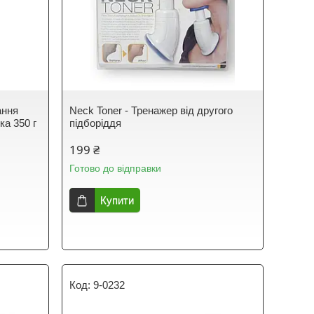
ання
Neck Toner - Тренажер від другого
ка 350 г
підборіддя
199 ₴
Готово до відправки
Купити
9-0232