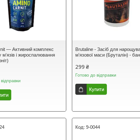
nit — Активний комплекс
Brutaline - Засіб для нарощув
у м'язів і жироспалювання
м'язової маси (Бруталін) - бан
ніт)
299 ₴
Готово до відправки
 відправки
Купити
пити
24
9-0044