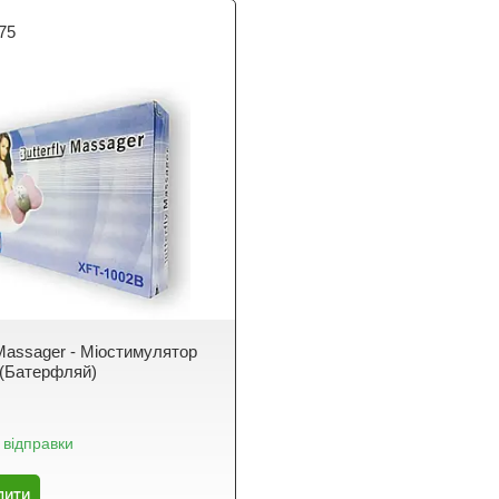
75
 Massager - Міостимулятор
(Батерфляй)
 відправки
пити