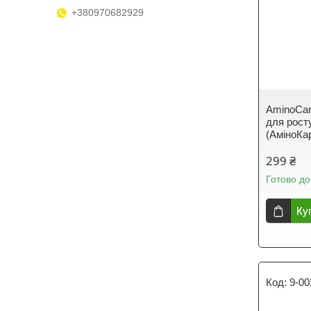
+380970682929
AminoCar
для рост
(АміноКар
299 ₴
Готово до
Ку
9-00