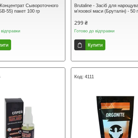
 Концентрат Сывороточного
Brutaline - Засіб для нарощув
SB-55) пакет 100 гр
м'язової маси (Бруталін) - 50 
299 ₴
 відправки
Готово до відправки
пити
Купити
6
4111