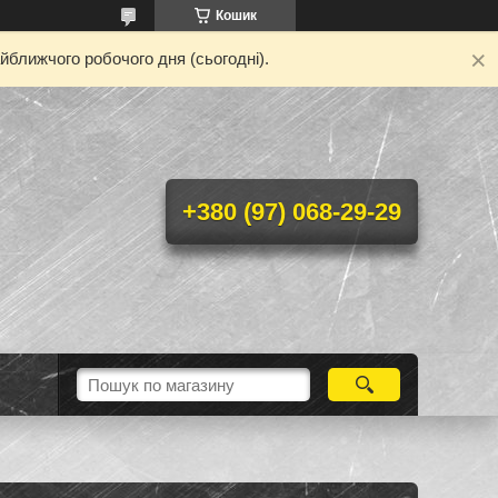
Кошик
йближчого робочого дня (сьогодні).
+380 (97) 068-29-29