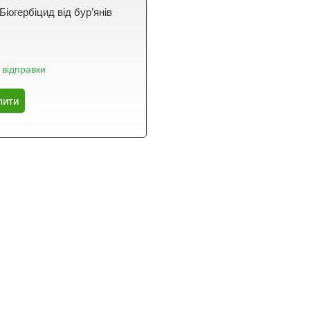
 Біогербіцид від бур’янів
 відправки
пити