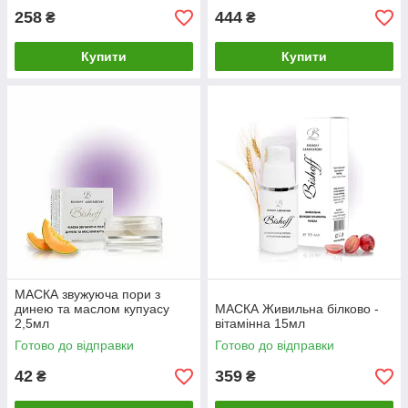
258
444
₴
₴
Купити
Купити
МАСКА звужуюча пори з
динею та маслом купуасу
МАСКА Живильна білково -
2,5мл
вітамінна 15мл
Готово до відправки
Готово до відправки
42
359
₴
₴