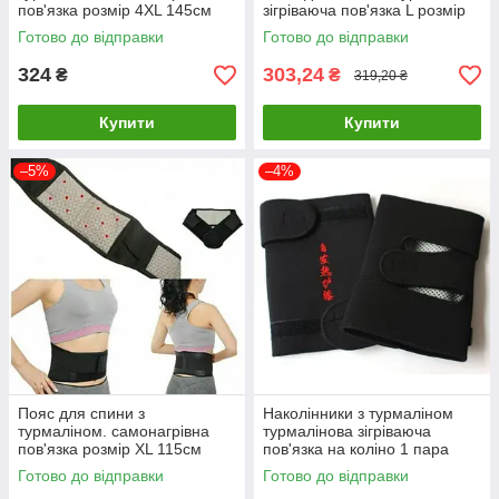
пов'язка розмір 4XL 145см
зігріваюча пов'язка L розмір
Готово до відправки
Готово до відправки
324
303,24
₴
₴
319,20 ₴
Купити
Купити
–5%
–4%
Пояс для спини з
Наколінники з турмаліном
турмаліном. самонагрівна
турмалінова зігріваюча
пов'язка розмір XL 115см
пов'язка на коліно 1 пара
Готово до відправки
Готово до відправки