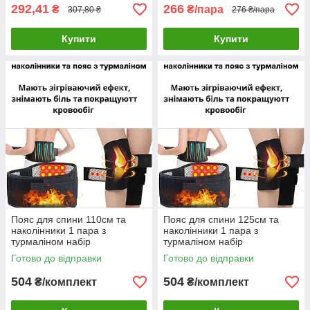
292,41
266
₴
₴/пара
307,80 ₴
276 ₴/пара
Купити
Купити
Пояс для спини 110см та
Пояс для спини 125см та
наколінники 1 пара з
наколінники 1 пара з
турмаліном набір
турмаліном набір
зігрівальний
зігрівальний
Готово до відправки
Готово до відправки
504
504
₴/комплект
₴/комплект