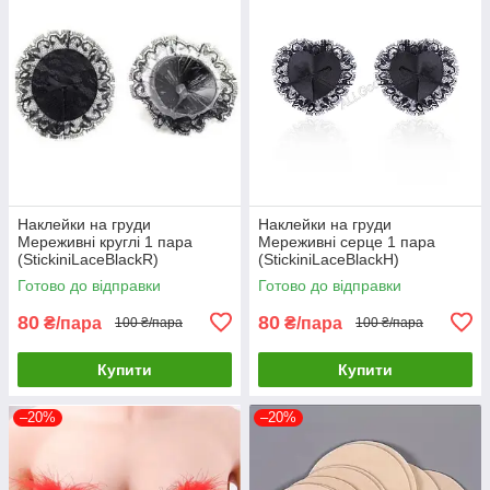
Наклейки на груди
Наклейки на груди
Мереживні круглі 1 пара
Мереживні серце 1 пара
(StickiniLaceBlackR)
(StickiniLaceBlackH)
Готово до відправки
Готово до відправки
80
80
₴/пара
₴/пара
100 ₴/пара
100 ₴/пара
Купити
Купити
–20%
–20%