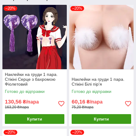
–20%
–20%
Наклейки на груди 1 пара.
Стікіні Серце з бахромою
Наклейки на груди 1 пара.
Фіолетовий
Стікіні Білі пір'я
Готово до відправки
Готово до відправки
130,56
60,16
₴/пара
₴/пара
163,20 ₴/пара
75,20 ₴/пара
Купити
Купити
–20%
–20%