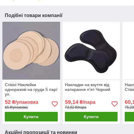
Подібні товари компанії
Стікіні Наклейки
Накладки на взуття від
Накл
одноразові на груди 5 пар/
натирання п'ят Чорний
Стікі
уп.
52
59,14
60,
₴/упаковка
₴/пара
65 ₴/упаковка
73,92 ₴/пара
75,20
Купити
Купити
Акційні пропозиції та новинки