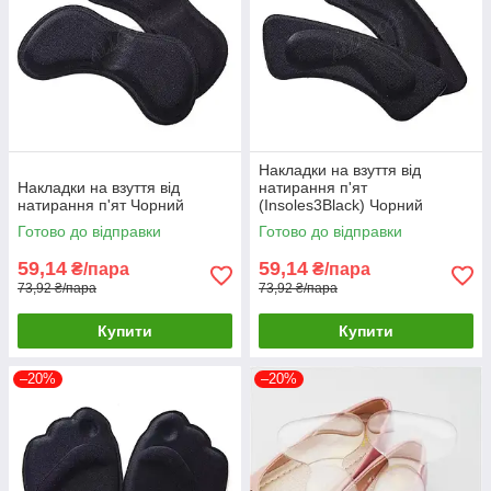
Накладки на взуття від
Накладки на взуття від
натирання п'ят
натирання п'ят Чорний
(Insoles3Black) Чорний
Готово до відправки
Готово до відправки
59,14
59,14
₴/пара
₴/пара
73,92 ₴/пара
73,92 ₴/пара
Купити
Купити
–20%
–20%