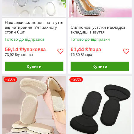
Накладки силіконові на взуття
від натирання п'ят захисту
Силіконові устілки накладки
стопи 6шт
вкладиші в взуття
Готово до відправки
Готово до відправки
59,14
61,44
₴/упаковка
₴/пара
73,92 ₴/упаковка
76,80 ₴/пара
Купити
Купити
–20%
–20%