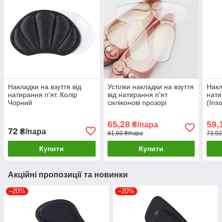
Накладки на взуття від
Устілки накладки на взуття
Накл
натирання п'ят. Колір
від натирання п'ят
нати
Чорний
силіконові прозорі
(Ins
65,28
59,
₴/пара
72
₴/пара
81,60 ₴/пара
73,92
Купити
Купити
Акційні пропозиції та новинки
–20%
–20%