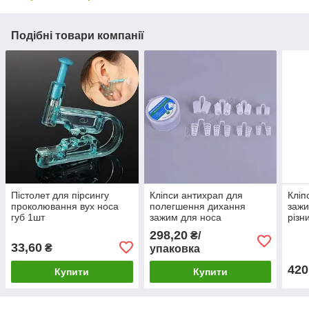
Подібні товари компанії
Пістолет для пірсингу
Кліпси антихрап для
Кліп
проколювання вух носа
полегшення дихання
зажи
губ 1шт
зажим для носа
різн
уп.+
298,20
₴/
33,60
₴
упаковка
420
Купити
Купити