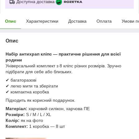
Доступна доставка
Опис
Характеристики
Доставка
Оплата
Умови п
Опис
Набір антихрап кліпс — практичне рішення для всієї
родини
Універсальний комплект з 8 кліпс різних розмірів. Зручно
підібрати для себе або близьких.
✔ багаторазові
✔ легко мити та зберігати
✔ компактна коробка
Підходить як корисний подарунок.
Матеріал:
харчовий силікон, харчова ПЕ
Розміри:
S / M / L / XL
Колір:
як на фото
Комплект:
1 коробка — 8 шт