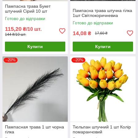
Пампасна трава Букет
Пампасна трава штучна гілка
штучний Сірий 10 шт
1шт Світлокоричневиа
Готово до відправки
Готово до відправки
115,20
₴/10 шт.
14,08
₴
17,60 ₴
144 ₴/10 шт.
Купити
Купити
–20%
–20%
Пампасная трава 1 шт чорна
Тюльпан штучний 1 шт Колір
гілка
помаранчовий