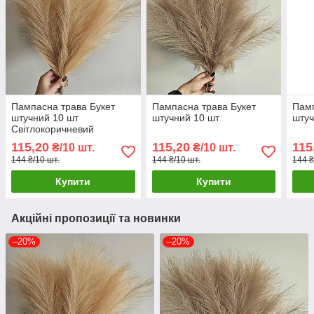
Пампасна трава Букет
Пампасна трава Букет
Памп
штучний 10 шт
штучний 10 шт
штуч
Світлокоричневий
115,20
115,20
115
₴/10 шт.
₴/10 шт.
144 ₴/10 шт.
144 ₴/10 шт.
144 ₴
Купити
Купити
Акційні пропозиції та новинки
–20%
–20%