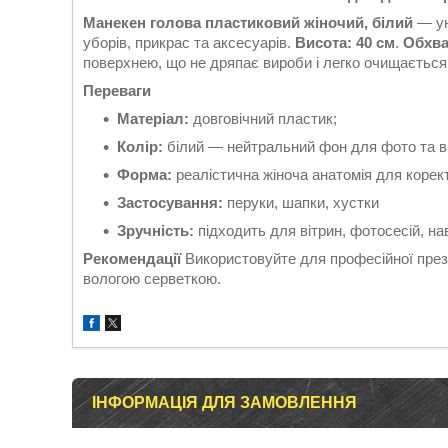
Манекен голова пластиковий жіночий, білий
— ун
уборів, прикрас та аксесуарів.
Висота:
40 см
.
Обхва
поверхнею, що не дряпає вироби і легко очищається
Переваги
Матеріал:
довговічний пластик;
Колір:
білий — нейтральний фон для фото та ві
Форма:
реалістична жіноча анатомія для корект
Застосування:
перуки, шапки, хустки
Зручність:
підходить для вітрин, фотосесій, нав
Рекомендації
Використовуйте для професійної презе
вологою серветкою.
ІНФОРМАЦІЯ ДЛЯ ЗАМОВЛЕННЯ