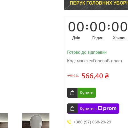
ПЕРУК ГОЛОВНИХ УБОРІ
0
0
0
0
0
0
Днів
Годин
Хвилин
Готово до відправки
Код:
манекенГоловаБ-пласт
566,40 ₴
708 ₴
Купити
Купити з
+380 (97) 068-29-29