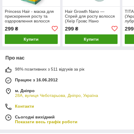
Princess Hair - маска для
Hair Growth Nano —
TIT
прискорення росту та
Спрей для росту волосся
(Укр
оздоровлення волосся
(Хеїр Гровс Нано
лубр
(Принцес Хаїр)
(Тит
299
299
299
₴
₴
Купити
Купити
Про нас
98% позитивних з 511 відгуків за рік
Працює з 16.06.2012
м. Дніпро
28А, вулиця Чеботарьова, Дніпро, Україна
Контакти
Сьогодні вихідний
Показати весь графік роботи