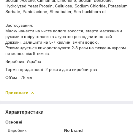
Sodium Acetate, Cinnamal, Limonene, Sodium Benzoate,
Hydrolyzed Yeast Protein, Cellulose, Sodium Chloride, Potassium
Sorbate, Pantolactone, Shea butter, Sea buckthorn oil.
Застосування:
Маску нанести на чисте вологе волосся, втерти масажними
рухами в шкіру голови та акуратно розподілити по всій
довжині. Залишити на 5-7 хвилин, змити водою.
Рекомендується використовувати 2-3 рази на тиждень курсом
не менше ніж 8 тижнів.
Виробник: Україна
Термін придатності: 2 роки з дати виробництва
Об'єм - 75 мл
Приховати
Характеристики
Основні
Виробник
No brand