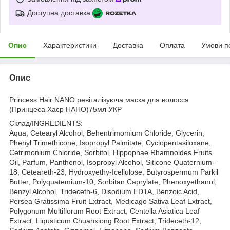
Доступна доставка
Опис
Характеристики
Доставка
Оплата
Умови п
Опис
Princess Hair NANO ревіталізуюча маска для волосся
(Принцеса Хаєр НАНО)75мл УКР
Склад/INGREDIENTS:
Aqua, Cetearyl Alcohol, Behentrimomium Chloride, Glycerin,
Phenyl Trimethicone, Isopropyl Palmitate, Cyclopentasiloxane,
Cetrimonium Chloride, Sorbitol, Hippophae Rhamnoides Fruits
Oil, Parfum, Panthenol, Isopropyl Alcohol, Siticone Quaternium-
18, Ceteareth-23, Hydroxyethy-Icellulose, Butyrospermum Parkil
Butter, Polyquatemium-10, Sorbitan Caprylate, Phenoxyethanol,
Benzyl Alcohol, Trideceth-6, Disodium EDTA, Benzoic Acid,
Persea Gratissima Fruit Extract, Medicago Sativa Leaf Extract,
Polygonum Multiflorum Root Extract, Centella Asiatica Leaf
Extract, Liqusticum Chuanxiong Root Extract, Trideceth-12,