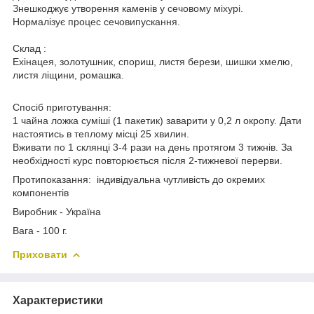
Знешкоджує утворення каменів у сечовому міхурі.
Нормалізує процес сечовипускання.
Склад :
Ехінацея, золотушник, спориш, листя берези, шишки хмелю,
листя ліщини, ромашка.
Спосіб приготування:
1 чайна ложка суміші (1 пакетик) заварити у 0,2 л окропу. Дати
настоятись в теплому місці 25 хвилин.
Вживати по 1 склянці 3-4 рази на день протягом 3 тижнів. За
необхідності курс повторюється після 2-тижневої перерви.
Протипоказання: індивідуальна чутливість до окремих
компонентів
Виробник - Україна
Вага - 100 г.
Приховати
Характеристики