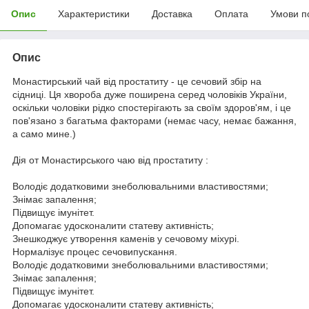
Опис
Характеристики
Доставка
Оплата
Умови п
Опис
Монастирський чай від простатиту - це сечовий збір на
сідниці. Ця хвороба дуже поширена серед чоловіків України,
оскільки чоловіки рідко спостерігають за своїм здоров'ям, і це
пов'язано з багатьма факторами (немає часу, немає бажання,
а само мине.)
Дія
от
Монастирського чаю від простатиту :
Володіє додатковими знеболювальними властивостями;
Знімає запалення;
Підвищує імунітет.
Допомагає удосконалити статеву активність;
Знешкоджує утворення каменів у сечовому міхурі.
Нормалізує процес сечовипускання.
Володіє додатковими знеболювальними властивостями;
Знімає запалення;
Підвищує імунітет.
Допомагає удосконалити статеву активність;