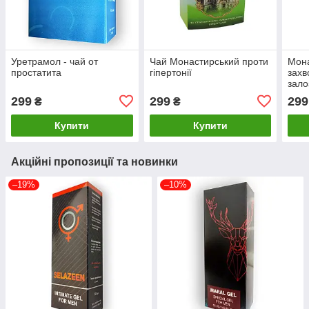
Уретрамол - чай от
Чай Монастирський проти
Мона
простатита
гіпертонії
захв
зало
299
299
299
₴
₴
Купити
Купити
Акційні пропозиції та новинки
–19%
–10%