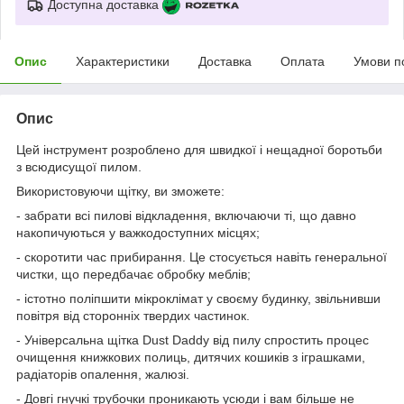
Доступна доставка
Опис
Характеристики
Доставка
Оплата
Умови п
Опис
Цей інструмент розроблено для швидкої і нещадної боротьби
з всюдисущої пилом.
Використовуючи щітку, ви зможете:
- забрати всі пилові відкладення, включаючи ті, що давно
накопичуються у важкодоступних місцях;
- скоротити час прибирання. Це стосується навіть генеральної
чистки, що передбачає обробку меблів;
- істотно поліпшити мікроклімат у своєму будинку, звільнивши
повітря від сторонніх твердих частинок.
-
Універсальна щітка Dust Daddy від пилу спростить процес
очищення книжкових полиць, дитячих кошиків з іграшками,
радіаторів опалення, жалюзі.
- Довгі гнучкі трубочки проникають усюди і вам більше не