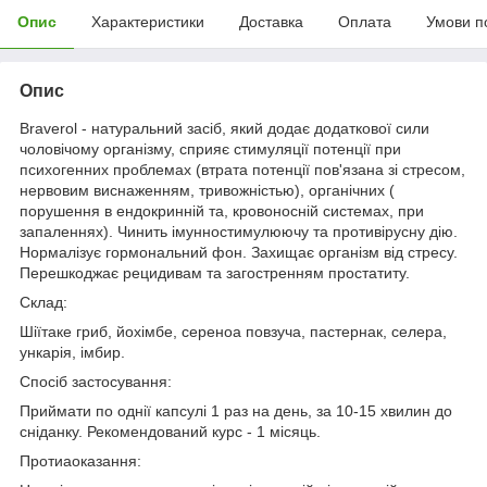
Опис
Характеристики
Доставка
Оплата
Умови п
Опис
Braverol - натуральний засіб, який додає додаткової сили
чоловічому організму, сприяє стимуляції потенції при
психогенних проблемах (втрата потенції пов'язана зі стресом,
нервовим виснаженням, тривожністью), органічних (
порушення в ендокринній та, кровоносній системах, при
запаленнях). Чинить імунностимулюючу та противірусну дію.
Нормалізує гормональний фон. Захищає організм від стресу.
Перешкоджає рецидивам та загостренням простатиту.
Склад:
Шіїтаке гриб, йохімбе, сереноа повзуча, пастернак, селера,
ункарія, імбир.
Спосіб застосування:
Приймати по однії капсулі 1 раз на день, за 10-15 хвилин до
сніданку. Рекомендований курс - 1 місяць.
Протиаоказання: