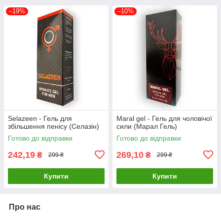
–19%
–10%
Selazeen - Гель для
Maral gel - Гель для чоловічої
збільшення пенісу (Селазін)
сили (Марал Гель)
Готово до відправки
Готово до відправки
242,19
269,10
₴
₴
299 ₴
299 ₴
Купити
Купити
Про нас