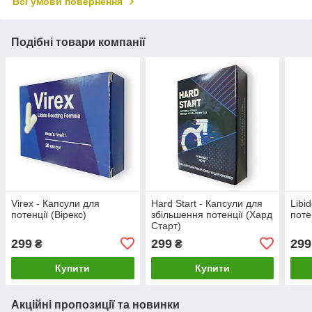
Всі умови повернення
Подібні товари компанії
Virex - Капсули для
Hard Start - Капсули для
Libi
потенції (Вірекс)
збільшення потенції (Хард
поте
Старт)
299
299
299
₴
₴
Купити
Купити
Акційні пропозиції та новинки