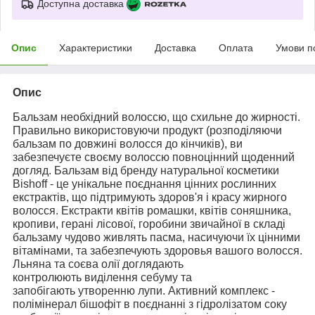
Доступна доставка
Опис
Характеристики
Доставка
Оплата
Умови п
Опис
Бальзам необхідний волоссю, що схильне до жирності.
Правильно використовуючи продукт (розподіляючи
бальзам по довжині волосся до кінчиків), ви
забезпечуєте своєму волоссю повноцінний щоденний
догляд. Бальзам від бренду натуральної косметики
Bishoff - це унікальне поєднання цінних рослинних
екстрактів, що підтримують здоров'я і красу жирного
волосся. Екстракти квітів ромашки, квітів соняшника,
кропиви, герані лісової, горобини звичайної в складі
бальзаму чудово живлять пасма, насичуючи їх цінними
вітамінами, та забезпечують здоровья вашого волосся.
Льняна та соєва олії доглядають
контролюють виділення себуму та
запобігають утворенню лупи. Активний комплекс -
полімінерал бішофіт в поєднанні з гідролізатом соку