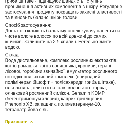
гриба шіїтаке - підвищуює швидкість і ступінь
проникнення активних компонентів в шкіру. Регулярне
застосування продукту покращить захисні властивості
та відновить баланс шкіри голови.
Спосіб застосування:
Достатню кількість бальзаму-ополіскувачу нанести на
чисте вологе волосся по всій довжині до самих
кінчиків. Залишити на 3-5 хвилин. Ретельно змити
водою.
Склад:
Вода дистильована, комплекс рослинних екстрактів:
квітів ромашки, квітів соняшника, кропиви, герані
лісової, горобини звичайної, емульгатор рослинного
походження, активний комплекс (природний
полімінерал бішофіт + полісахариди гриба шіїтаке),
олія льняна, олія соєва, олія волоського горіха,
оливковий рослинний силікон, Genamin KDMP
(бегентримоніум хлорид), каприк тригліцерид,
Phenonip XB, запашник, поликватерниум-10,
тетранатрійова сіль.
Приховати