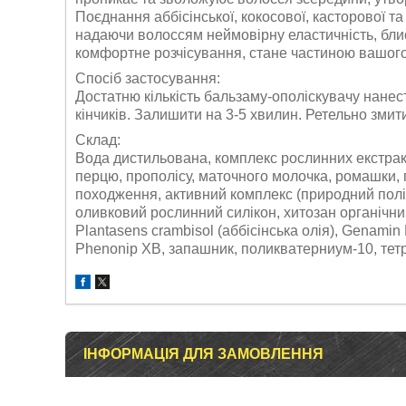
Поєднання аббісінської, кокосової, касторової т
надаючи волоссям неймовірну еластичність, бли
комфортне розчісування, стане частиною вашого
Спосіб застосування:
Достатню кількість бальзаму-ополіскувачу нанес
кінчиків. Залишити на 3-5 хвилин. Ретельно змит
Склад:
Вода дистильована, комплекс рослинних екстрак
перцю, прополісу, маточного молочка, ромашки, г
походження, активний комплекс (природний полім
оливковий рослинний силікон, хитозан органічний
Plantasens crambisol (аббісінська олія), Genami
Phenonip XB, запашник, поликватерниум-10, тетр
ІНФОРМАЦІЯ ДЛЯ ЗАМОВЛЕННЯ