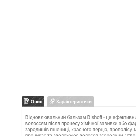
Опис
Характеристики
Відновлювальний бальзам Bishoff - це ефективни
волоссям після процесу хімічної завивки або фа
зародишів пшениці, красного перцю, прополісу, 
проникає та зволожуює волосся зсередини, утво