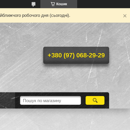
Кошик
йближчого робочого дня (сьогодні).
+380 (97) 068-29-29