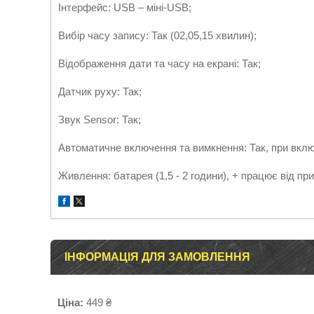
Інтерфейс: USB – міні-USB;
Вибір часу запису: Так (02,05,15 хвилин);
Відображення дати та часу на екрані: Так;
Датчик руху: Так;
Звук Sensor: Так;
Автоматичне включення та вимкнення: Так, при вкл
Живлення: батарея (1,5 - 2 години), + працює від пр
ІНФОРМАЦІЯ ДЛЯ ЗАМОВЛЕННЯ
Ціна:
449 ₴