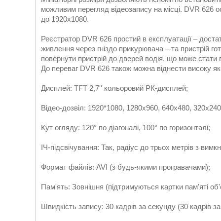
можливим перегляд відеозапису на місці. DVR 626 о
до 1920х1080.
Реєстратор DVR 626 простий в експлуатації – достат
живлення через гніздо прикурювача – та пристрій го
повернути пристрій до дверей водія, що може стати в 
До переваг DVR 626 також можна віднести високу які
Дисплей: TFT 2,7'' кольоровий РК-дисплей;
Відео-дозвіл: 1920*1080, 1280x960, 640x480, 320x240
Кут огляду: 120° по діагоналі, 100° по горизонталі;
ІЧ-підсвічування: Так, радіус до трьох метрів з вимк
Формат файлів: AVI (з будь-якими програвачами);
Пам'ять: Зовнішня (підтримуються картки пам'яті об
Швидкість запису: 30 кадрів за секунду (30 кадрів за