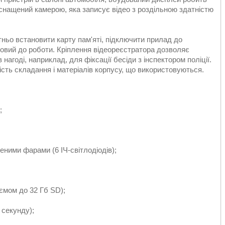
снащений камерою, яка записує відео з роздільною здатністю
ньо встановити карту пам'яті, підключити прилад до
товий до роботи. Кріплення відеореєстратора дозволяє
нагоді, наприклад, для фіксації бесіди з інспектором поліції.
сть складання і матеріалів корпусу, що використовуються.
;
неними фарами (6 ІЧ-світлодіодів);
'ємом до 32 Гб SD);
 секунду);