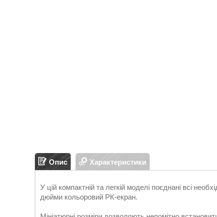
Опис
Характеристики
У цій компактній та легкій моделі поєднані всі необхі
дюйми кольоровий РК-екран.
Мініатюрні розміри дозволяють непомітно встановит