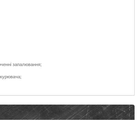
юченні запалювання;
икурювача;