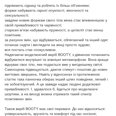
піднімають сідниці та роблять їх більш об'ємними;
форми набувають гарної опуклості, жіночності та
сексуальності;
завдяки новим формам свого тіла жінка стає впевненішою у
своїй привабливості та чарівності;
старезні м'язи набувають пружності, а целюліт стає менш
помітним;
за рахунок змін, що відбуваються, облягаючий та інший одяг
починає сидіти і виглядати на жінці просто чудово;
вся постать стає спокусливою.
Надягаючи моделюючий виріб BOOTY, з дівчиною починають
відбуватися внутрішні та зовнішні метаморфози. Вона краще
відчуває своє тіло, яке подається вже у вигіднішому світлі.
Самооцінка підвищується, даючи стимул і поштовх до нових
життєвих звершень. Навіть у відносинах із протилежною
статтю така панночка обирає інший шлях поведінки, легкий і
не зобов'язуючий. А це завжди надає людині додаткової
привабливості. І, здавалося б, йдеться про моделюючі
шортики, а на виході можна отримати такий спектр
позитивних змін.
Також виріб BOOTY має свої переваги. До них відносяться:
універсальність, зручність та комфорт під час носіння;