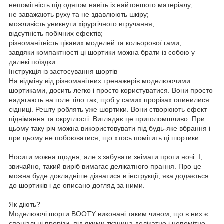
непомітність під одягом навіть із найтоншого матеріалу;
не заважають руху та не здавлюють шкіру;
можливість уникнути хірургічного втручання;
відсутність побічних ефектів;
різноманітність цікавих моделей та кольорової гами;
завдяки компактності ці шортики можна брати із собою у
далекі поїздки.
Інструкція із застосування шортів
На відміну від різноманітних тренажерів моделюючими
шортиками, досить легко і просто користуватися. Вони просто
надягають на голе тіло так, щоб у самих прорізах опинилися
сідниці. Решту роблять уже шортики. Вони створюють ефект
піднімання та округлості. Виглядає це приголомшливо. При
цьому таку річ можна використовувати під будь-яке вбрання і
при цьому не побоюватися, що хтось помітить ці шортики.
Носити можна щодня, але з забувати знімати проти ночі. І,
звичайно, такий виріб вимагає делікатного прання. Про це
можна буде докладніше дізнатися в інструкції, яка додається
до шортиків і де описано догляд за ними.
Як діють?
Моделюючі шорти BOOTY виконані таким чином, що в них є
спеціальні прорізи, під якими тканина делікатно і непомітно