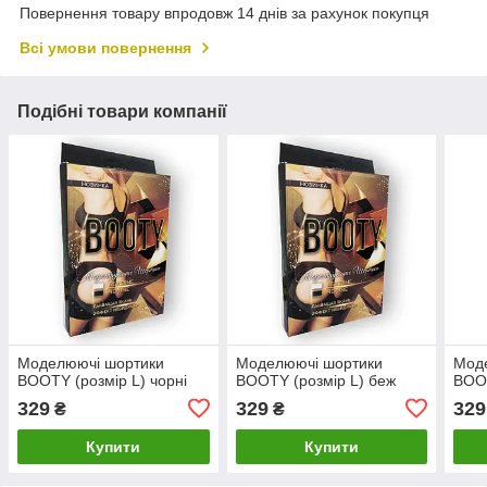
Повернення товару впродовж 14 днів за рахунок покупця
Всі умови повернення
Подібні товари компанії
Моделюючі шортики
Моделюючі шортики
Мод
BOOTY (розмір L) чорні
BOOTY (розмір L) беж
BOOT
329
329
329
₴
₴
Купити
Купити