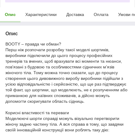
Опис
Характеристики
Доставка
Оплата
Умови п
Опис
BOOTY – правда чи обман?
Перш ніж розпочати розробку такої моделі шортиків,
виробники підключили до цього процесу професійних
тренерів та вчених, щоб врахувати всі моменти та нюанси,
пов'язані з будовою та особливостями сідничних м'язів
жіночого тіла. Тому можна точно сказати, що до процесу
створення цього дивовижного виробу виробники підійшли з
усією відповідальністю і серйозністю, що ще раз підтверджує
той факт, що шортики, що моделюють, не є розлученням або
приманкою для наївних споживачів, а дійсно можуть
допомогти скоригувати область сідниць.
Корисні властивості та переваги
Моделюючі шорти справді можуть візуально перетворити
жіночу задню частину тіла. А вся справа в тому, що завдяки
своїй інноваційній конструкції вони роблять таку дію: