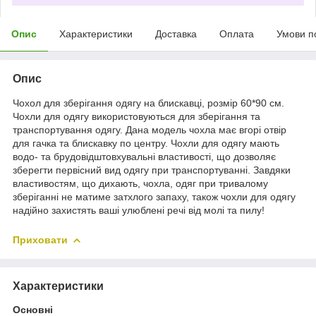
Опис
Характеристики
Доставка
Оплата
Умови п
Опис
Чохол для зберігання одягу на блискавці, розмір 60*90 см.
Чохли для одягу використовуються для зберігання та
транспортування одягу. Дана модель чохла має вгорі отвір
для гачка та блискавку по центру. Чохли для одягу мають
водо- та брудовідштовхувальні властивості, що дозволяє
зберегти первісний вид одягу при транспортуванні. Завдяки
властивостям, що дихають, чохла, одяг при тривалому
зберіганні не матиме затхлого запаху, також чохли для одягу
надійно захистять ваші улюблені речі від молі та пилу!
Приховати
Характеристики
Основні