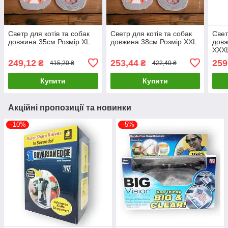
Светр для котів та собак
Светр для котів та собак
Свет
довжина 35см Розмір XL
довжина 38см Розмір XXL
довж
XXX
249,12
253,44
259
₴
₴
415,20 ₴
422,40 ₴
Купити
Купити
Акційні пропозиції та новинки
–10%
–5%