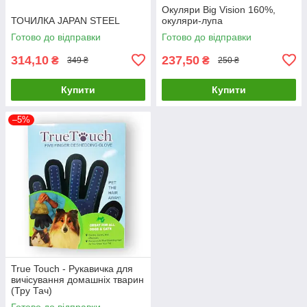
Окуляри Big Vision 160%,
ТОЧИЛКА JAPAN STEEL
окуляри-лупа
Готово до відправки
Готово до відправки
314,10
237,50
₴
₴
349 ₴
250 ₴
Купити
Купити
–5%
True Touch - Рукавичка для
вичісування домашніх тварин
(Тру Тач)
Готово до відправки