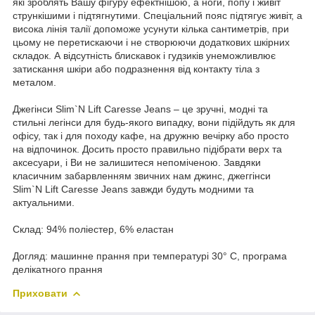
які зроблять Вашу фігуру ефектнішою, а ноги, попу і живіт
стрункішими і підтягнутими. Спеціальний пояс підтягує живіт, а
висока лінія талії допоможе усунути кілька сантиметрів, при
цьому не перетискаючи і не створюючи додаткових шкірних
складок. А відсутність блискавок і гудзиків унеможливлює
затискання шкіри або подразнення від контакту тіла з
металом.
Джегінси Slim`N Lift Caresse Jeans – це зручні, модні та
стильні легінси для будь-якого випадку, вони підійдуть як для
офісу, так і для походу кафе, на дружню вечірку або просто
на відпочинок. Досить просто правильно підібрати верх та
аксесуари, і Ви не залишитеся непоміченою. Завдяки
класичним забарвленням звичних нам джинс, джеггінси
Slim`N Lift Caresse Jeans завжди будуть модними та
актуальними.
Склад: 94% поліестер, 6% еластан
Догляд: машинне прання при температурі 30° C, програма
делікатного прання
Приховати