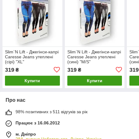
Slim`N Lift - Джегінси-капрі
Slim`N Lift - Джегінси-капрі
Slim
Caresse Jeans утеплені
Caresse Jeans утеплені
Care
(сірі) "XL"
(сині) "M/S"
(сині
319
319
319
₴
₴
Купити
Купити
Про нас
98% позитивних з 511 відгуків за рік
Працює з 16.06.2012
м. Дніпро
28А, вулиця Чеботарьова, Дніпро, Україна