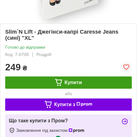
Slim`N Lift - Джегінси-капрі Caresse Jeans
(сині) "XL"
Готово до відправки
Код: 7-0708
Роздріб
249
₴
Купити
або
Купити з
Що таке купити з Пром?
Замовлення під захистом