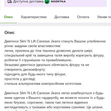
Доступна доставка
Опис
Характеристики
Доставка
Оплата
Умови п
Опис
Джегінси Slim`N Lift Caresse Jeans стануть Вашою улюбленою
річчю завдяки своїм властивостям:
легка, приємна до тіла тканина дозволяє дихати шкірі;
спеціальний крій та завищена талія виробу коригують фігуру,
роблячи її стрункішою та привабливішою;
безшовні джеггінси ідеально облягають фігуру та не
створюють дискомфорту;
підходять для будь-якого типу фігури;
простота у догляді;
стильна альтернатива компресійним колготкам.
Джегінси Slim`N Lift Caresse Jeans легко комбінується з будь-
яким одягом з Вашого гардеробу, ви можете носити їх з будь-
якою блузою, сорочкою, також такі легінси відмінно
виглядатимуть з туніками або короткими сукнями. Це штани,