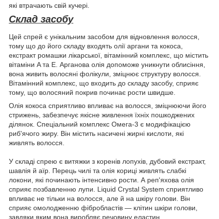
які втрачають свій кучері.
Склад засобу
Цей спрей є унікальним засобом для відновлення волосся,
тому що до його складу входять олії аргани та кокоса,
екстракт ромашки лікарської, вітамінний комплекс, що містить
вітаміни A та E. Арганова олія допоможе уникнути облисіння,
вона живить волосяні фолікули, зміцнює структуру волосся.
Вітамінний комплекс, що входить до складу засобу, сприяє
тому, що волосяний покрив починає рости швидше.
Олія кокоса сприятливо впливає на волосся, зміцнюючи його
стрижень, забезпечує якісне живлення їхніх пошкоджених
ділянок. Спеціальний комплекс Омега-3 є модифікацією
риб'ячого жиру. Він містить насичені жирні кислоти, які
живлять волосся.
У складі спрею є витяжки з коренів лопухів, дубовий екстракт,
шавлія й аїр. Перець чилі та олія кориці живлять слабкі
локони, які починають інтенсивно рости. А реп'яхова олія
сприяє позбавленню лупи. Liquid Crystal System сприятливо
впливає не тільки на волосся, але й на шкіру голови. Він
сприяє омолодженню фібробластів — клітин шкіри голови,
завдяки яким вона виробляє речовину еластин.