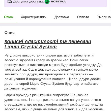
Доступна доставка
Опис
Характеристики
Доставка
Оплата
Умови п
Опис
Корисні властивості та переваги
Liquid Crystal System
Регулярне використання спрею дає змогу забезпечити
волоссю здоров'я і красу на довгий час. Вони легко
розчісуються, з них завжди можна буде зробити укладку. До
того ж цей засіб для догляду за локонами з успіхом може
замінити процедури, що проводяться в перукарнях —
ламінування й нарощування волосся. Ці процедури досить
дорогі, а спрей Liquid Crystal System буде варто набагато
дешевше, водночас.
Спрей проходив різні клінічні випробування, зазнав
удосконалень. І тепер трихологи всього світу з упевненістю
стверджують, що це високоефективний засіб для догляду за
волоссям, який підійде не тільки для жінок, а й для чоловіків,