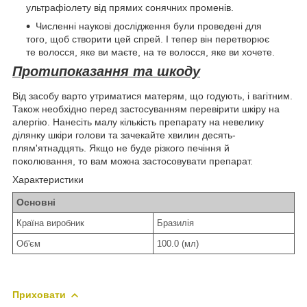
ультрафіолету від прямих сонячних променів.
Численні наукові дослідження були проведені для
того, щоб створити цей спрей. І тепер він перетворює
те волосся, яке ви маєте, на те волосся, яке ви хочете.
Протипоказання та шкоду
Від засобу варто утриматися матерям, що годують, і вагітним.
Також необхідно перед застосуванням перевірити шкіру на
алергію. Нанесіть малу кількість препарату на невелику
ділянку шкіри голови та зачекайте хвилин десять-
плям'ятнадцять. Якщо не буде різкого печіння й
поколювання, то вам можна застосовувати препарат.
Характеристики
Основні
Країна виробник
Бразилія
Об'єм
100.0 (мл)
Приховати