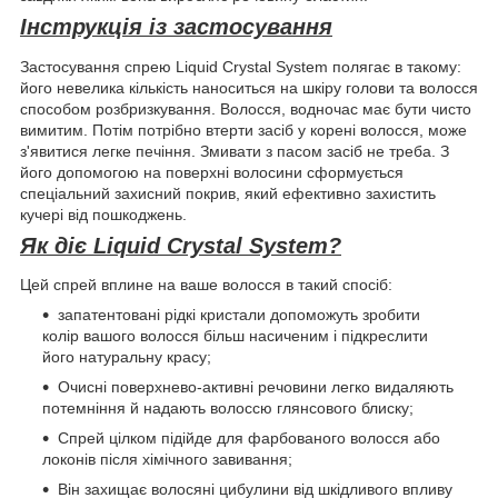
Інструкція із застосування
Застосування спрею Liquid Crystal System полягає в такому:
його невелика кількість наноситься на шкіру голови та волосся
способом розбризкування. Волосся, водночас має бути чисто
вимитим. Потім потрібно втерти засіб у корені волосся, може
з'явитися легке печіння. Змивати з пасом засіб не треба. З
його допомогою на поверхні волосини сформується
спеціальний захисний покрив, який ефективно захистить
кучері від пошкоджень.
Як діє Liquid Crystal System?
Цей спрей вплине на ваше волосся в такий спосіб:
запатентовані рідкі кристали допоможуть зробити
колір вашого волосся більш насиченим і підкреслити
його натуральну красу;
Очисні поверхнево-активні речовини легко видаляють
потемніння й надають волоссю глянсового блиску;
Спрей цілком підійде для фарбованого волосся або
локонів після хімічного завивання;
Він захищає волосяні цибулини від шкідливого впливу