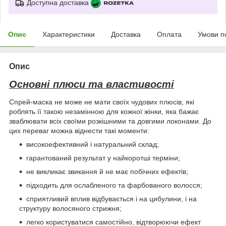
Доступна доставка
Опис
Характеристики
Доставка
Оплата
Умови п
Опис
Основні плюси та властивості
Спрей-маска не може не мати своїх чудових плюсів, які
роблять її такою незамінною для кожної жінки, яка бажає
зваблювати всіх своїми розкішними та довгими локонами. До
цих переваг можна віднести такі моменти:
високоефективний і натуральний склад;
гарантований результат у найкоротші терміни;
не викликає звикання й не має побічних ефектів;
підходить для ослабленого та фарбованого волосся;
сприятливий вплив відбувається і на цибулини, і на
структуру волосяного стрижня;
легко користуватися самостійно, відтворюючи ефект