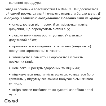
салонної процедури.
Завдяки основним властивостям La Beaute Hair досягається
той самий результат, який і очікують отримати багато дівчат.
В
підсумку з зачіскою відбуваються багато змін на краще:
стимулюється ріст пасом, й активізуються навіть
цибулини, що перебувають в стані сну;
локони починають рости густіше, з'являється
додатковий об'єм;
припиняється випадання, а залисини (якщо такі є)
поступово заростають і зникають;
зменшується ламкість і скорочується кількість
посічених кінців;
нові локони ростуть здоровими та міцними;
підвищується пластичність волосся, усувається його
крихкість, у підсумку вся зачіска набуває більш живого
вигляду;
шкіра голови позбавляється сухості, запобігає появі
лупи.
Склад