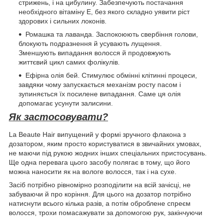
стрижень, і на цибулину. Забезпечують постачання
необхідного вітаміну E, без якого складно уявити ріст
здорових і сильних локонів.
Ромашка та лаванда. Заспокоюють свербіння голови,
блокують подразнення й усувають лущення.
Зменшують випадання волосся й продовжують
життєвий цикл самих фолікулів.
Ефірна олія бей. Стимулює обмінні клітинні процеси,
завдяки чому запускається механізм росту пасом і
зупиняється їх посилене випадання. Саме ця олія
допомагає усунути залисини.
Як застосовувати?
La Beaute Hair випущений у формі зручного флакона з
дозатором, яким просто користуватися в звичайних умовах,
не маючи під рукою жодних інших спеціальних пристосувань.
Ще одна перевага цього засобу полягає в тому, що його
можна наносити як на вологе волосся, так і на сухе.
Засіб потрібно рівномірно розподілити на всій зачісці, не
забуваючи й про коріння. Для цього на дозатор потрібно
натиснути всього кілька разів, а потім оброблене спреєм
волосся, трохи помасажувати за допомогою рук, закінчуючи