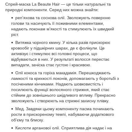
Спрей-маска La Beaute Hair — це тільки натуральні та
природні компоненти. Серед них можна знайти:
реп'яхова та соснова олії. Зволожують поверхню
голови та насичують її поживними елементами,
надають локонам м'якості та стимулюють їх швидкий
ріст.
Витяжка чорного кмину. У кілька разів прискорює
кровообіг у підшкірних шарах, де є фолікули. Це
активізує і стимулює всі головні процеси, що
відбуваються в них. У результаті волосся перестає
випадати, зачіска стає густою і красивою.
Олії кокоса та горіха макадамія. Перешкоджають
ламкості та крихкості локонів, допомагають у боротьбі з
посіченими кінчиками. Надають шовковистість і
посилюють функції волосяного стрижня, який стає
стійким до зовнішнього шкідливого впливу. Прекрасно
зволожують і створюють на стрижні захисну плівку.
Мед. Завдяки цьому компоненту пасма починають
рости в прискореному темпі, набуваючи додаткового
об'єму та блиску.
Кислоти арганової олії. Сприятлива дія надає і на