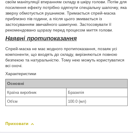
своїм маніпуляції втиранням складу в шкіру голови. Потім для
посилення ефекту потрібно одягнути спеціальну шапочку, яка
зверху обмотується рушником. Тримається спрей-маска
приблизно пів години, а після цього змивається із
застосуванням звичайного шампуню. Застосовувати її
рекомендовано щоразу перед процесом миття голови.
Наявні протипоказання
Спрей-маска не має жодного протипоказання, позаяк усі
компоненти, що входять до складу, вирізняються повною
безпекою та натуральністю. Тому нею можуть користуватися
всі охочі.
Характеристики
Основні
Країна виробник
Бразилія
Об'єм
100.0 (мл)
Приховати