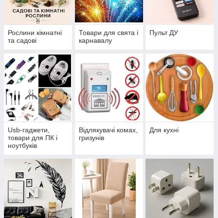
Рослини кімнатні
Товари для свята і
Пульт ДУ
та садові
карнавалу
Usb-гаджети,
Відлякувачі комах,
Для кухні
товари для ПК і
гризунів
ноутбуків