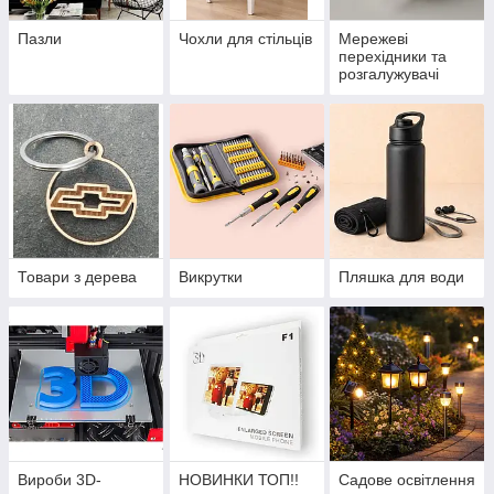
Пазли
Чохли для стільців
Мережеві
перехідники та
розгалужувачі
Товари з дерева
Викрутки
Пляшка для води
Вироби 3D-
НОВИНКИ ТОП!!
Садове освітлення