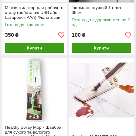
Мінівентилятор для робочого
Тюльпан штучний 1 гілка
столу (робота від USB або
35см
батарейок ААА) Фіолетовий
Готово до відправки менше 2
Готово до відправки
од.
350
100
₴
₴
Купити
Купити
Healthy Spray Mop - Швабра
для сухого та вологого