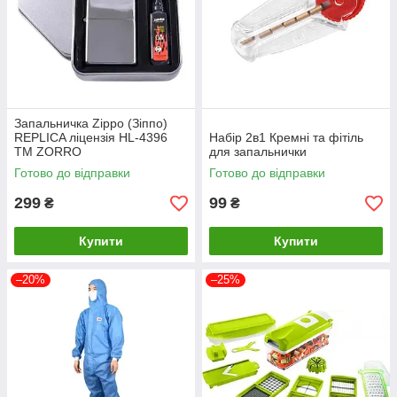
Запальничка Zippo (Зіппо)
REPLICA ліцензія HL-4396
Набір 2в1 Кремні та фітіль
TM ZORRO
для запальнички
Готово до відправки
Готово до відправки
299
99
₴
₴
Купити
Купити
–20%
–25%