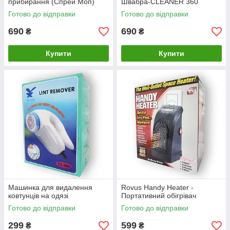
прибирання (Спрей Моп)
Швабра-CLEANER 360
Готово до відправки
Готово до відправки
690
690
₴
₴
Купити
Купити
Машинка для видалення
Rovus Handy Heater -
ковтунців на одязі
Портативний обігрівач
Готово до відправки
Готово до відправки
299
599
₴
₴