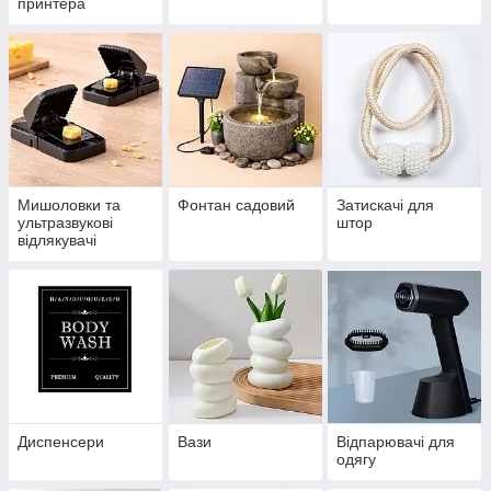
принтера
Мишоловки та
Фонтан садовий
Затискачі для
ультразвукові
штор
відлякувачі
Диспенсери
Вази
Відпарювачі для
одягу