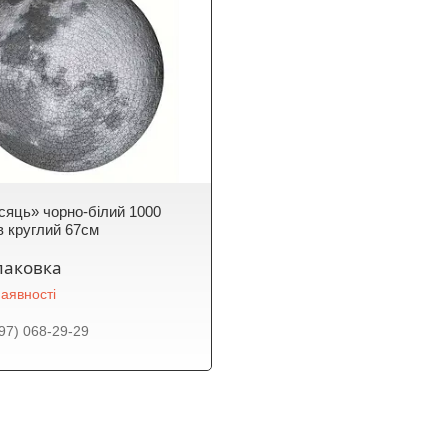
сяць» чорно-білий 1000
в круглий 67см
паковка
аявності
97) 068-29-29