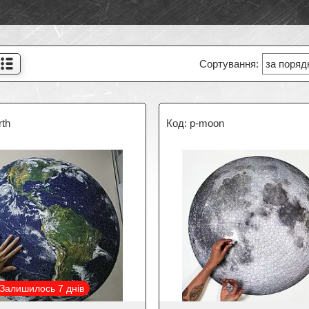
И
rth
p-moon
Залишилось 7 днів