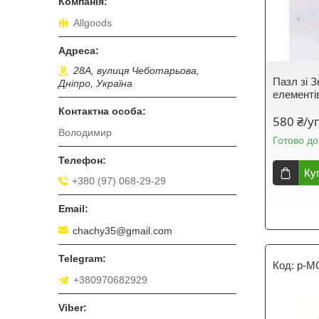
Allgoods
28А, вулиця Чеботарьова,
Пазл зі 
Дніпро, Україна
елементі
580 ₴/у
Володимир
Готово до
Ку
+380 (97) 068-29-29
chachy35@gmail.com
p-M
+380970682929