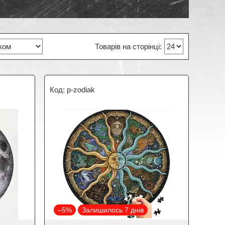
p-zodiak
–5%
Залишилось 7 днів