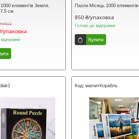
 1000 елементів Земля.
Пазли Місяць 1000 елементів
67.5 см
850 ₴/упаковка
аковка
Готово до відправки
₴/упаковка
 відправки
Купити
пити
diak1
магнитКорабль