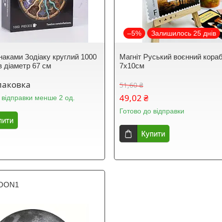
–5%
Залишилось 25 днів
Знаками Зодіаку круглий 1000
Магніт Руський воєнний кора
в діаметр 67 см
7х10см
паковка
51,60 ₴
49,02 ₴
 відправки менше 2 од.
Готово до відправки
пити
Купити
OON1