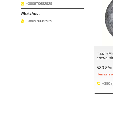
+380970682929
+380970682929
Пазл «Мі
елементі
580 ₴/у
Немає в н
+380 (