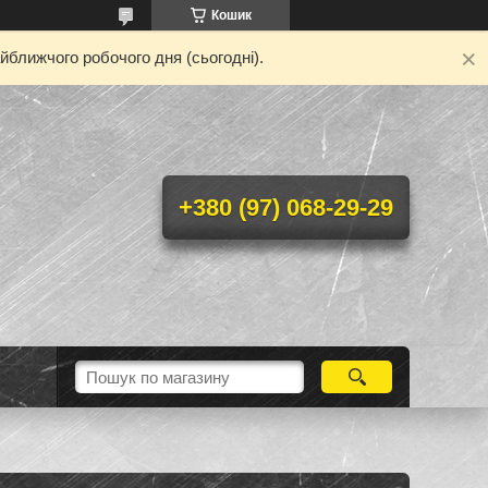
Кошик
йближчого робочого дня (сьогодні).
+380 (97) 068-29-29