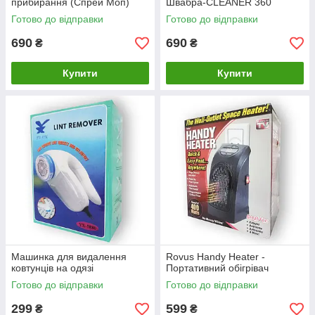
прибирання (Спрей Моп)
Швабра-CLEANER 360
Готово до відправки
Готово до відправки
690
690
₴
₴
Купити
Купити
Машинка для видалення
Rovus Handy Heater -
ковтунців на одязі
Портативний обігрівач
Готово до відправки
Готово до відправки
299
599
₴
₴