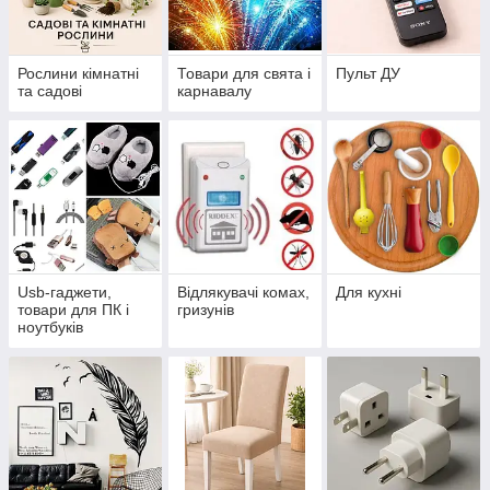
Рослини кімнатні
Товари для свята і
Пульт ДУ
та садові
карнавалу
Usb-гаджети,
Відлякувачі комах,
Для кухні
товари для ПК і
гризунів
ноутбуків