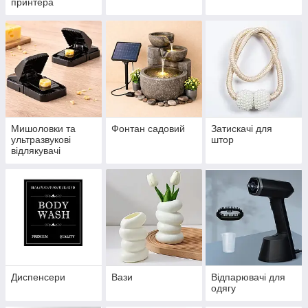
принтера
Мишоловки та
Фонтан садовий
Затискачі для
ультразвукові
штор
відлякувачі
Диспенсери
Вази
Відпарювачі для
одягу