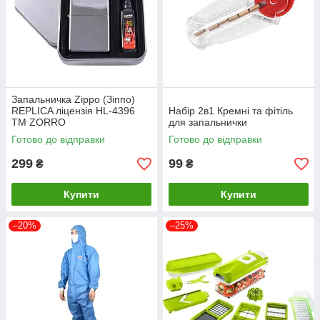
Запальничка Zippo (Зіппо)
REPLICA ліцензія HL-4396
Набір 2в1 Кремні та фітіль
TM ZORRO
для запальнички
Готово до відправки
Готово до відправки
299
99
₴
₴
Купити
Купити
–20%
–25%