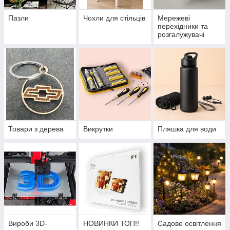
Пазли
Чохли для стільців
Мережеві
перехідники та
розгалужувачі
Товари з дерева
Викрутки
Пляшка для води
Вироби 3D-
НОВИНКИ ТОП!!
Садове освітлення