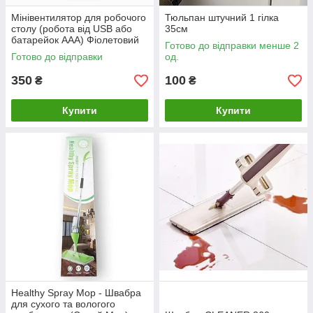
Мінівентилятор для робочого
Тюльпан штучний 1 гілка
столу (робота від USB або
35см
батарейок ААА) Фіолетовий
Готово до відправки менше 2
Готово до відправки
од.
350
100
₴
₴
Купити
Купити
Healthy Spray Mop - Швабра
для сухого та вологого